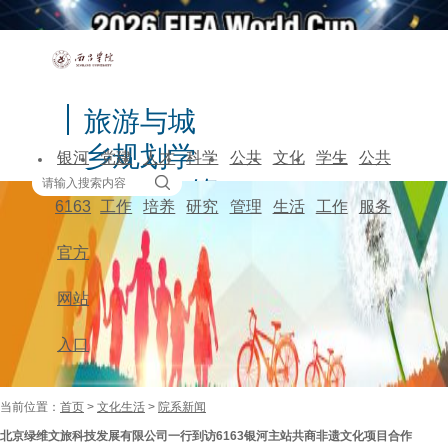
旅游与城
乡规划学
银河
党建
人才
科学
公共
文化
学生
公共
院 / 公共管
6163
工作
培养
研究
管理
生活
工作
服务
理学院
官方
网站
入口
当前位置：
首页
>
文化生活
>
院系新闻
北京绿维文旅科技发展有限公司一行到访6163银河主站共商非遗文化项目合作