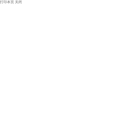
打印本页
关闭
地址：四川省西昌市
网站维护：6163银
北工业园区6163银
河主站网络信息中心
河主站（北）
管理员信箱
联系电话：0834-
邮箱：
2580190
lyycxgh@xcc.edu.cn
邮编：615000
微